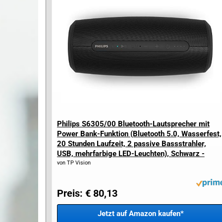
Philips S6305/00 Bluetooth-Lautsprecher mit
Power Bank-Funktion (Bluetooth 5.0, Wasserfest,
20 Stunden Laufzeit, 2 passive Bassstrahler,
USB, mehrfarbige LED-Leuchten), Schwarz -
2020/2021 Modell*
von TP Vision
Preis: € 80,13
Jetzt auf Amazon kaufen*