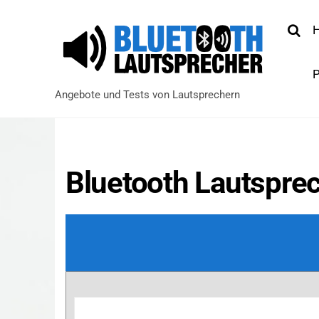
S
e
a
r
P
c
Angebote und Tests von Lautsprechern
h
Bluetooth Lautsprec