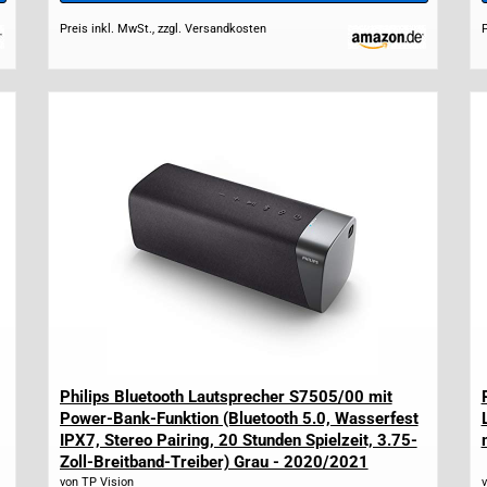
Preis inkl. MwSt., zzgl. Versandkosten
P
Philips Bluetooth Lautsprecher S7505/00 mit
Power-Bank-Funktion (Bluetooth 5.0, Wasserfest
IPX7, Stereo Pairing, 20 Stunden Spielzeit, 3.75-
Zoll-Breitband-Treiber) Grau - 2020/2021
Modell*
von TP Vision
v